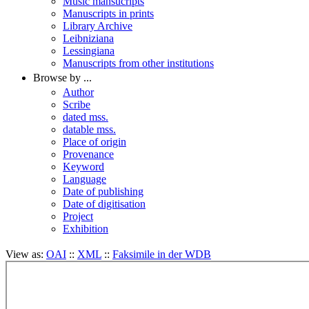
Music mansucripts
Manuscripts in prints
Library Archive
Leibniziana
Lessingiana
Manuscripts from other institutions
Browse by ...
Author
Scribe
dated mss.
datable mss.
Place of origin
Provenance
Keyword
Language
Date of publishing
Date of digitisation
Project
Exhibition
View as:
OAI
::
XML
::
Faksimile in der WDB