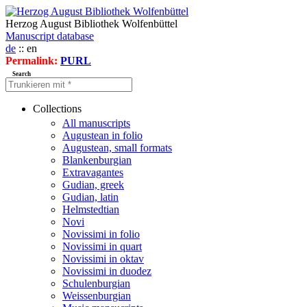
Herzog August Bibliothek Wolfenbüttel
Manuscript database
de
:: en
Permalink:
PURL
Search
Collections
All manuscripts
Augustean in folio
Augustean, small formats
Blankenburgian
Extravagantes
Gudian, greek
Gudian, latin
Helmstedtian
Novi
Novissimi in folio
Novissimi in quart
Novissimi in oktav
Novissimi in duodez
Schulenburgian
Weissenburgian