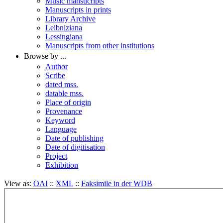
Music mansucripts
Manuscripts in prints
Library Archive
Leibniziana
Lessingiana
Manuscripts from other institutions
Browse by ...
Author
Scribe
dated mss.
datable mss.
Place of origin
Provenance
Keyword
Language
Date of publishing
Date of digitisation
Project
Exhibition
View as:
OAI
::
XML
::
Faksimile in der WDB