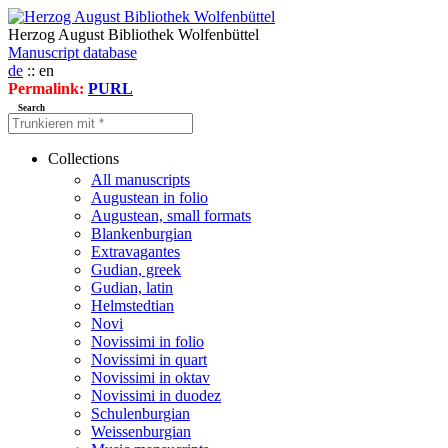
Herzog August Bibliothek Wolfenbüttel
Manuscript database
de
:: en
Permalink:
PURL
Search
Collections
All manuscripts
Augustean in folio
Augustean, small formats
Blankenburgian
Extravagantes
Gudian, greek
Gudian, latin
Helmstedtian
Novi
Novissimi in folio
Novissimi in quart
Novissimi in oktav
Novissimi in duodez
Schulenburgian
Weissenburgian