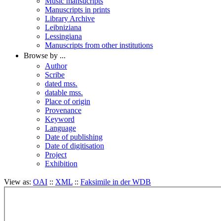
Music mansucripts
Manuscripts in prints
Library Archive
Leibniziana
Lessingiana
Manuscripts from other institutions
Browse by ...
Author
Scribe
dated mss.
datable mss.
Place of origin
Provenance
Keyword
Language
Date of publishing
Date of digitisation
Project
Exhibition
View as:
OAI
::
XML
::
Faksimile in der WDB