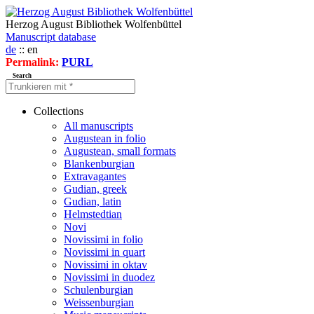
Herzog August Bibliothek Wolfenbüttel
Manuscript database
de
:: en
Permalink:
PURL
Search
Collections
All manuscripts
Augustean in folio
Augustean, small formats
Blankenburgian
Extravagantes
Gudian, greek
Gudian, latin
Helmstedtian
Novi
Novissimi in folio
Novissimi in quart
Novissimi in oktav
Novissimi in duodez
Schulenburgian
Weissenburgian