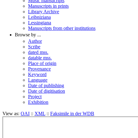
Music mansucripts
Manuscripts in prints
Library Archive
Leibniziana
Lessingiana
Manuscripts from other institutions
Browse by ...
Author
Scribe
dated mss.
datable mss.
Place of origin
Provenance
Keyword
Language
Date of publishing
Date of digitisation
Project
Exhibition
View as:
OAI
::
XML
::
Faksimile in der WDB