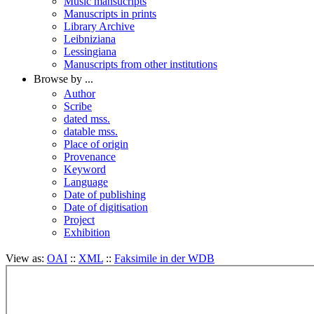
Music mansucripts
Manuscripts in prints
Library Archive
Leibniziana
Lessingiana
Manuscripts from other institutions
Browse by ...
Author
Scribe
dated mss.
datable mss.
Place of origin
Provenance
Keyword
Language
Date of publishing
Date of digitisation
Project
Exhibition
View as:
OAI
::
XML
::
Faksimile in der WDB