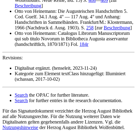
Wolfenbüttel: Neue Reihe, Bd. 15) S.
408
—
409
[zur
Beschreibung
]
Otto von Heinemann: Die Augusteischen Handschriften 5.
Cod. Guelf. 34.1 Aug. 4° — 117 Aug. 4° und Anhang:
Handschriften in Sammelbänden. Frankfurt/M.: Klostermann,
1966 (Nachdruck d. Ausg. 1903). S.
258
[zur
Beschreibung
]
Otto von Heinemann: Catalogus Librorum Manuscriptorum
qui sub titulo Novorum in Bibliotheca Augusta asservantur
(handschriftlich, 1870/1871) Fol.
184r
Revisions:
Digitalisat ergänzt. (henseleit, 2023-11-24)
Kategorie zum Element textClass hinzugefügt: Illuminiert
(schassan, 2017-10-02)
Search
the OPAC for further literature.
Search
for further entries in the research documentation.
Für das Signaturdokument verzichtet die Herzog August Bibliothek
auf alle Nutzungsrechte. Für die Nutzung weiterer Daten wie
Digitalisaten gelten gegebenenfalls andere Lizenzen. Vgl. die
Nutzungshinweise
der Herzog August Bibliothek Wolfenbüttel.