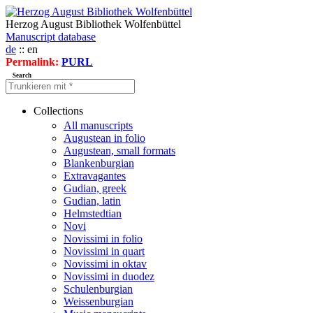
Herzog August Bibliothek Wolfenbüttel
Manuscript database
de
:: en
Permalink:
PURL
Search
Collections
All manuscripts
Augustean in folio
Augustean, small formats
Blankenburgian
Extravagantes
Gudian, greek
Gudian, latin
Helmstedtian
Novi
Novissimi in folio
Novissimi in quart
Novissimi in oktav
Novissimi in duodez
Schulenburgian
Weissenburgian