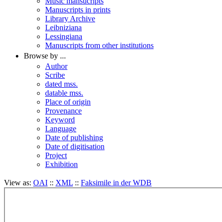
Music mansucripts
Manuscripts in prints
Library Archive
Leibniziana
Lessingiana
Manuscripts from other institutions
Browse by ...
Author
Scribe
dated mss.
datable mss.
Place of origin
Provenance
Keyword
Language
Date of publishing
Date of digitisation
Project
Exhibition
View as:
OAI
::
XML
::
Faksimile in der WDB