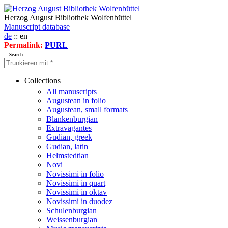
Herzog August Bibliothek Wolfenbüttel
Manuscript database
de
:: en
Permalink:
PURL
Search
Collections
All manuscripts
Augustean in folio
Augustean, small formats
Blankenburgian
Extravagantes
Gudian, greek
Gudian, latin
Helmstedtian
Novi
Novissimi in folio
Novissimi in quart
Novissimi in oktav
Novissimi in duodez
Schulenburgian
Weissenburgian