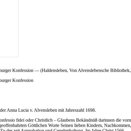
sburger Konfession — (Haldensleben, Von Alvenslebensche Bibliothe
burger Konfession
 der Anna Lucia v. Alvensleben mit Jahreszahl 1698.
essio fidei oder Christlich – Glaubens Bekändnüß darinnen die vornehm
 geoffenbahrten Göttlichen Worte Seinen lieben Kindern, Nachkommen,
 Zu der zeit Approbation und Genehmhaltung. Im Jahre Christ 1566
.