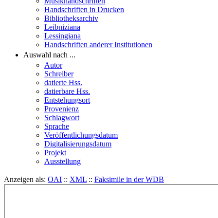
Musikhandschriften
Handschriften in Drucken
Bibliotheksarchiv
Leibniziana
Lessingiana
Handschriften anderer Institutionen
Auswahl nach ...
Autor
Schreiber
datierte Hss.
datierbare Hss.
Entstehungsort
Provenienz
Schlagwort
Sprache
Veröffentlichungsdatum
Digitalisierungsdatum
Projekt
Ausstellung
Anzeigen als:
OAI
::
XML
::
Faksimile in der WDB