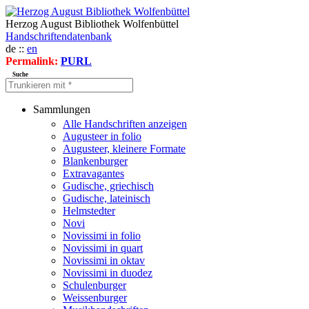
Herzog August Bibliothek Wolfenbüttel
Handschriftendatenbank
de ::
en
Permalink:
PURL
Suche
Sammlungen
Alle Handschriften anzeigen
Augusteer in folio
Augusteer, kleinere Formate
Blankenburger
Extravagantes
Gudische, griechisch
Gudische, lateinisch
Helmstedter
Novi
Novissimi in folio
Novissimi in quart
Novissimi in oktav
Novissimi in duodez
Schulenburger
Weissenburger