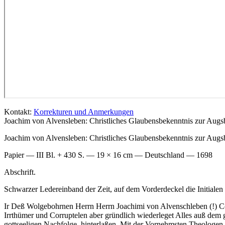
Kontakt:
Korrekturen und Anmerkungen
Joachim von Alvensleben: Christliches Glaubensbekenntnis zur Aug
Joachim von Alvensleben: Christliches Glaubensbekenntnis zur Augs
Papier — III Bl. + 430 S. — 19 × 16 cm — Deutschland — 1698
Abschrift.
Schwarzer Ledereinband der Zeit, auf dem Vorderdeckel die Initialen
Ir
Deß Wolgebohrnen Herrn Herrn Joachimi von Alvenschleben (!) Conf
Irrthümer und Corruptelen aber gründlich wiederleget Alles auß dem
gottseeligen Nachfolge, hinterlaßen, Mit der Vornehmsten Theologen