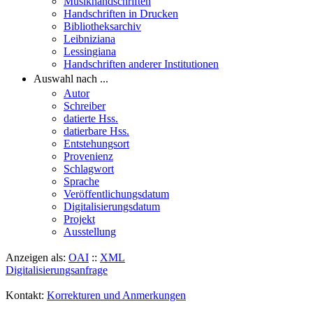
Musikhandschriften
Handschriften in Drucken
Bibliotheksarchiv
Leibniziana
Lessingiana
Handschriften anderer Institutionen
Auswahl nach ...
Autor
Schreiber
datierte Hss.
datierbare Hss.
Entstehungsort
Provenienz
Schlagwort
Sprache
Veröffentlichungsdatum
Digitalisierungsdatum
Projekt
Ausstellung
Anzeigen als:
OAI
::
XML
Digitalisierungsanfrage
Kontakt:
Korrekturen und Anmerkungen