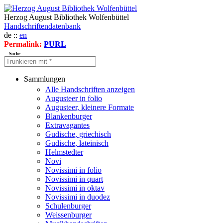
Herzog August Bibliothek Wolfenbüttel
Handschriftendatenbank
de ::
en
Permalink:
PURL
Suche
Sammlungen
Alle Handschriften anzeigen
Augusteer in folio
Augusteer, kleinere Formate
Blankenburger
Extravagantes
Gudische, griechisch
Gudische, lateinisch
Helmstedter
Novi
Novissimi in folio
Novissimi in quart
Novissimi in oktav
Novissimi in duodez
Schulenburger
Weissenburger