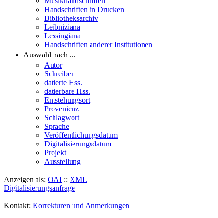
Musikhandschriften
Handschriften in Drucken
Bibliotheksarchiv
Leibniziana
Lessingiana
Handschriften anderer Institutionen
Auswahl nach ...
Autor
Schreiber
datierte Hss.
datierbare Hss.
Entstehungsort
Provenienz
Schlagwort
Sprache
Veröffentlichungsdatum
Digitalisierungsdatum
Projekt
Ausstellung
Anzeigen als:
OAI
::
XML
Digitalisierungsanfrage
Kontakt:
Korrekturen und Anmerkungen