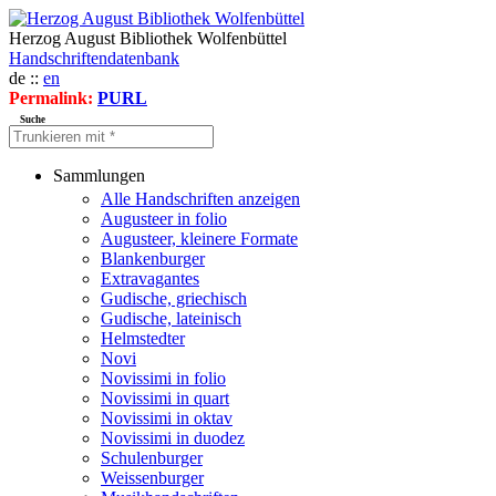
Herzog August Bibliothek Wolfenbüttel
Handschriftendatenbank
de ::
en
Permalink:
PURL
Suche
Sammlungen
Alle Handschriften anzeigen
Augusteer in folio
Augusteer, kleinere Formate
Blankenburger
Extravagantes
Gudische, griechisch
Gudische, lateinisch
Helmstedter
Novi
Novissimi in folio
Novissimi in quart
Novissimi in oktav
Novissimi in duodez
Schulenburger
Weissenburger