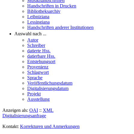
Musikhandschriften
Handschriften in Drucken
Bibliotheksarchiv
Leibniziana
Lessingiana
Handschriften anderer Institutionen
Auswahl nach ...
Autor
Schreiber
datierte Hss.
datierbare Hss.
Entstehungsort
Provenienz
Schlagwort
Sprache
Veröffentlichungsdatum
Digitalisierungsdatum
Projekt
Ausstellung
Anzeigen als:
OAI
::
XML
Digitalisierungsanfrage
Kontakt:
Korrekturen und Anmerkungen