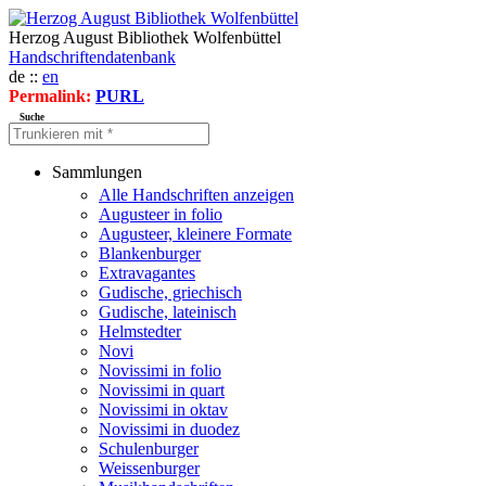
Herzog August Bibliothek Wolfenbüttel
Handschriftendatenbank
de ::
en
Permalink:
PURL
Suche
Sammlungen
Alle Handschriften anzeigen
Augusteer in folio
Augusteer, kleinere Formate
Blankenburger
Extravagantes
Gudische, griechisch
Gudische, lateinisch
Helmstedter
Novi
Novissimi in folio
Novissimi in quart
Novissimi in oktav
Novissimi in duodez
Schulenburger
Weissenburger