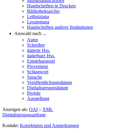
Musikhandschriften
Handschriften in Drucken
Bibliotheksarchiv
Leibniziana
Lessingiana
Handschriften anderer Institutionen
Auswahl nach ...
Autor
Schreiber
datierte Hss.
datierbare Hss.
Entstehungsort
Provenienz
Schlagwort
Sprache
Veröffentlichungsdatum
Digitalisierungsdatum
Projekt
Ausstellung
Anzeigen als:
OAI
::
XML
Digitalisierungsanfrage
Kontakt:
Korrekturen und Anmerkungen