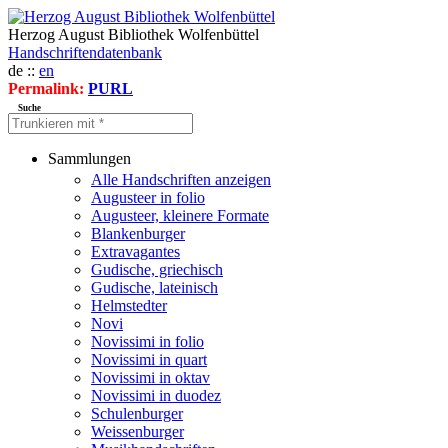
Herzog August Bibliothek Wolfenbüttel
Handschriftendatenbank
de ::
en
Permalink:
PURL
Suche
Sammlungen
Alle Handschriften anzeigen
Augusteer in folio
Augusteer, kleinere Formate
Blankenburger
Extravagantes
Gudische, griechisch
Gudische, lateinisch
Helmstedter
Novi
Novissimi in folio
Novissimi in quart
Novissimi in oktav
Novissimi in duodez
Schulenburger
Weissenburger