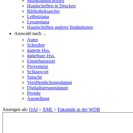
Musikhandschriften
Handschriften in Drucken
Bibliotheksarchiv
Leibniziana
Lessingiana
Handschriften anderer Institutionen
Auswahl nach ...
Autor
Schreiber
datierte Hss.
datierbare Hss.
Entstehungsort
Provenienz
Schlagwort
Sprache
Veröffentlichungsdatum
Digitalisierungsdatum
Projekt
Ausstellung
Anzeigen als:
OAI
::
XML
::
Faksimile in der WDB