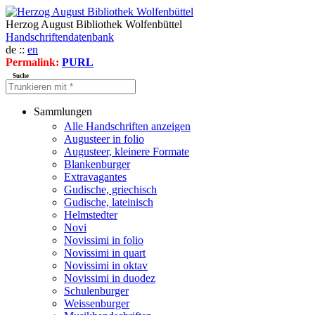
Herzog August Bibliothek Wolfenbüttel
Handschriftendatenbank
de ::
en
Permalink:
PURL
Suche
Sammlungen
Alle Handschriften anzeigen
Augusteer in folio
Augusteer, kleinere Formate
Blankenburger
Extravagantes
Gudische, griechisch
Gudische, lateinisch
Helmstedter
Novi
Novissimi in folio
Novissimi in quart
Novissimi in oktav
Novissimi in duodez
Schulenburger
Weissenburger