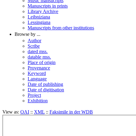
Music mansucripts
Manuscripts in prints
Library Archive
Leibniziana
Lessingiana
Manuscripts from other institutions
Browse by ...
Author
Scribe
dated mss.
datable mss.
Place of origin
Provenance
Keyword
Language
Date of publishing
Date of digitisation
Project
Exhibition
View as:
OAI
::
XML
::
Faksimile in der WDB