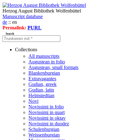
Herzog August Bibliothek Wolfenbüttel
Manuscript database
de
:: en
Permalink:
PURL
Search
Collections
All manuscripts
Augustean in folio
Augustean, small formats
Blankenburgian
Extravagantes
Gudian, greek
Gudian, latin
Helmstedtian
Novi
Novissimi in folio
Novissimi in quart
Novissimi in oktav
Novissimi in duodez
Schulenburgian
Weissenburgian