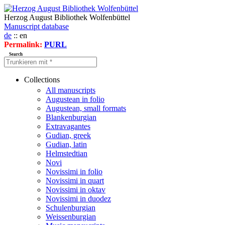
Herzog August Bibliothek Wolfenbüttel
Manuscript database
de
:: en
Permalink:
PURL
Search
Collections
All manuscripts
Augustean in folio
Augustean, small formats
Blankenburgian
Extravagantes
Gudian, greek
Gudian, latin
Helmstedtian
Novi
Novissimi in folio
Novissimi in quart
Novissimi in oktav
Novissimi in duodez
Schulenburgian
Weissenburgian