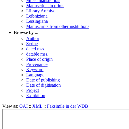
Music mansucripts
Manuscripts in prints
Library Archive
Leibniziana
Lessingiana
Manuscripts from other institutions
Browse by ...
Author
Scribe
dated mss.
datable mss.
Place of origin
Provenance
Keyword
Language
Date of publishing
Date of digitisation
Project
Exhibition
View as:
OAI
::
XML
::
Faksimile in der WDB