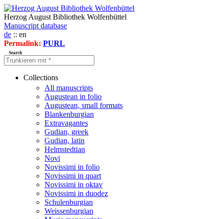
Herzog August Bibliothek Wolfenbüttel
Manuscript database
de
:: en
Permalink:
PURL
Search
Collections
All manuscripts
Augustean in folio
Augustean, small formats
Blankenburgian
Extravagantes
Gudian, greek
Gudian, latin
Helmstedtian
Novi
Novissimi in folio
Novissimi in quart
Novissimi in oktav
Novissimi in duodez
Schulenburgian
Weissenburgian