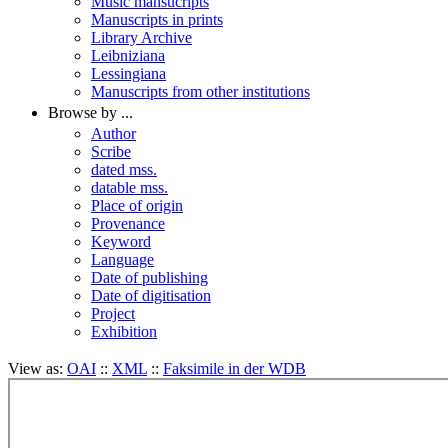
Music mansucripts
Manuscripts in prints
Library Archive
Leibniziana
Lessingiana
Manuscripts from other institutions
Browse by ...
Author
Scribe
dated mss.
datable mss.
Place of origin
Provenance
Keyword
Language
Date of publishing
Date of digitisation
Project
Exhibition
View as:
OAI
::
XML
::
Faksimile in der WDB