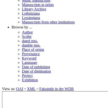
Music mansucripts
Manuscripts in prints
Library Archive
Leibniziana
Lessingiana
Manuscripts from other institutions
Browse by ...
Author
Scribe
dated mss.
datable mss.
Place of origin
Provenance
Keyword
Language
Date of publishing
Date of digitisation
Project
Exhibition
View as:
OAI
::
XML
::
Faksimile in der WDB