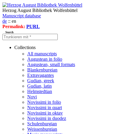
Herzog August Bibliothek Wolfenbüttel
Manuscript database
de
:: en
Permalink:
PURL
Search
Collections
All manuscripts
Augustean in folio
Augustean, small formats
Blankenburgian
Extravagantes
Gudian, greek
Gudian, latin
Helmstedtian
Novi
Novissimi in folio
Novissimi in quart
Novissimi in oktav
Novissimi in duodez
Schulenburgian
Weissenburgian