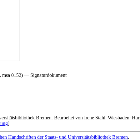
ek, msa 0152) — Signaturdokument
iversitätsbibliothek Bremen. Bearbeitet von Irene Stahl. Wiesbaden: Har
bung
]
lichen Handschriften der Staats- und Universitätsbibliothek Bremen
.