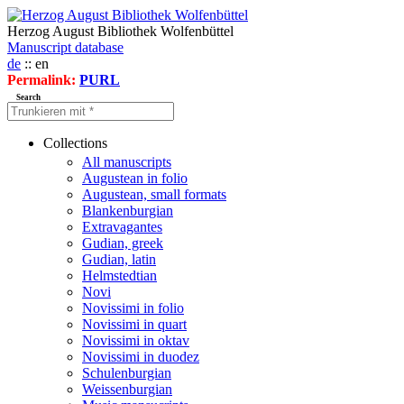
Herzog August Bibliothek Wolfenbüttel
Manuscript database
de
:: en
Permalink:
PURL
Search
Collections
All manuscripts
Augustean in folio
Augustean, small formats
Blankenburgian
Extravagantes
Gudian, greek
Gudian, latin
Helmstedtian
Novi
Novissimi in folio
Novissimi in quart
Novissimi in oktav
Novissimi in duodez
Schulenburgian
Weissenburgian