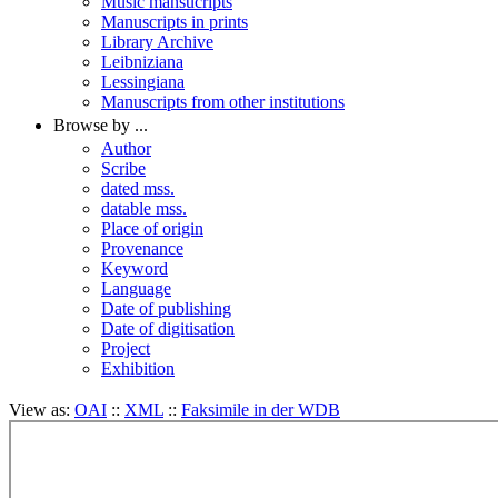
Music mansucripts
Manuscripts in prints
Library Archive
Leibniziana
Lessingiana
Manuscripts from other institutions
Browse by ...
Author
Scribe
dated mss.
datable mss.
Place of origin
Provenance
Keyword
Language
Date of publishing
Date of digitisation
Project
Exhibition
View as:
OAI
::
XML
::
Faksimile in der WDB