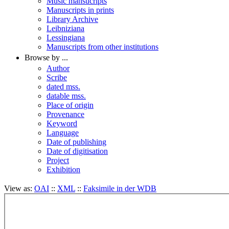
Music mansucripts
Manuscripts in prints
Library Archive
Leibniziana
Lessingiana
Manuscripts from other institutions
Browse by ...
Author
Scribe
dated mss.
datable mss.
Place of origin
Provenance
Keyword
Language
Date of publishing
Date of digitisation
Project
Exhibition
View as:
OAI
::
XML
::
Faksimile in der WDB