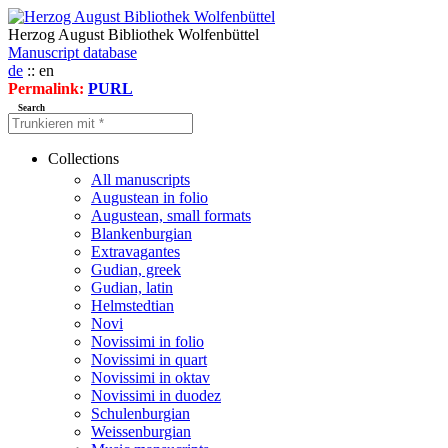
Herzog August Bibliothek Wolfenbüttel
Manuscript database
de
:: en
Permalink:
PURL
Search
Collections
All manuscripts
Augustean in folio
Augustean, small formats
Blankenburgian
Extravagantes
Gudian, greek
Gudian, latin
Helmstedtian
Novi
Novissimi in folio
Novissimi in quart
Novissimi in oktav
Novissimi in duodez
Schulenburgian
Weissenburgian