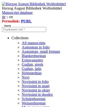
Herzog August Bibliothek Wolfenbüttel
Manuscript database
de
:: en
Permalink:
PURL
Search
Collections
All manuscripts
Augustean in folio
Augustean, small formats
Blankenburgian
Extravagantes
Gudian, greek
Gudian, latin
Helmstedtian
Novi
Novissimi in folio
Novissimi in quart
Novissimi in oktav
Novissimi in duodez
Schulenburgian
Weissenburgian