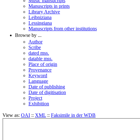
Music mansucripts
Manuscripts in prints
Library Archive
Leibniziana
Lessingiana
Manuscripts from other institutions
Browse by ...
Author
Scribe
dated mss.
datable mss.
Place of origin
Provenance
Keyword
Language
Date of publishing
Date of digitisation
Project
Exhibition
View as:
OAI
::
XML
::
Faksimile in der WDB