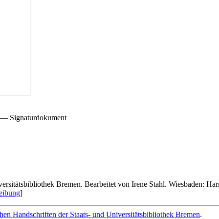
) — Signaturdokument
iversitätsbibliothek Bremen. Bearbeitet von Irene Stahl. Wiesbaden: Har
eibung
]
lichen Handschriften der Staats- und Universitätsbibliothek Bremen
.