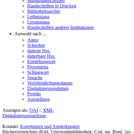
Musikhandschriften
Handschriften in Drucken
Bibliotheksarchiv
Leibniziana
Lessingiana
Handschriften anderer Institutionen
Auswahl nach ...
Autor
Schreiber
datierte Hss.
datierbare Hss.
Entstehungsort
Provenienz
Schlagwort
Sprache
Veröffentlichungsdatum
Digitalisierungsdatum
Projekt
Ausstellung
Anzeigen als:
OAI
::
XML
Digitalisierungsanfrage
Kontakt:
Korrekturen und Anmerkungen
Bücherverzeichnis (Kiel, Universitätsbibliothek, Cod. ms. Bord. 2a