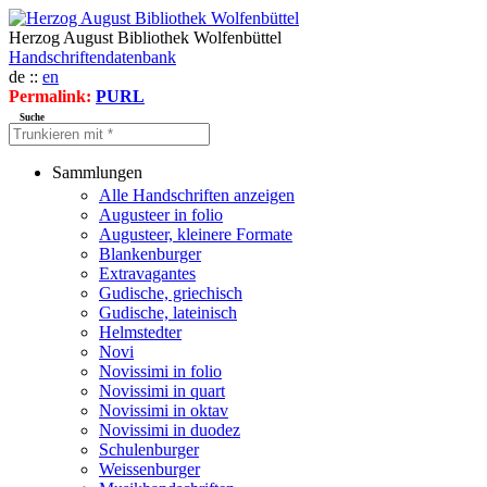
Herzog August Bibliothek Wolfenbüttel
Handschriftendatenbank
de ::
en
Permalink:
PURL
Suche
Sammlungen
Alle Handschriften anzeigen
Augusteer in folio
Augusteer, kleinere Formate
Blankenburger
Extravagantes
Gudische, griechisch
Gudische, lateinisch
Helmstedter
Novi
Novissimi in folio
Novissimi in quart
Novissimi in oktav
Novissimi in duodez
Schulenburger
Weissenburger