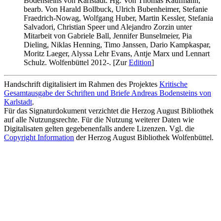
Bodensteins von Karlstadt. Hg. Von Thomas Kaufmann,
bearb. Von Harald Bollbuck, Ulrich Bubenheimer, Stefanie
Fraedrich-Nowag, Wolfgang Huber, Martin Kessler, Stefania
Salvadori, Christian Speer und Alejandro Zorzin unter
Mitarbeit von Gabriele Ball, Jennifer Bunselmeier, Pia
Dieling, Niklas Henning, Timo Janssen, Dario Kampkaspar,
Moritz Laeger, Alyssa Lehr Evans, Antje Marx und Lennart
Schulz. Wolfenbüttel 2012-. [Zur
Edition
]
Handschrift digitalisiert im Rahmen des Projektes
Kritische
Gesamtausgabe der Schriften und Briefe Andreas Bodensteins von
Karlstadt
.
Für das Signaturdokument verzichtet die Herzog August Bibliothek
auf alle Nutzungsrechte. Für die Nutzung weiterer Daten wie
Digitalisaten gelten gegebenenfalls andere Lizenzen. Vgl. die
Copyright Information
der Herzog August Bibliothek Wolfenbüttel.