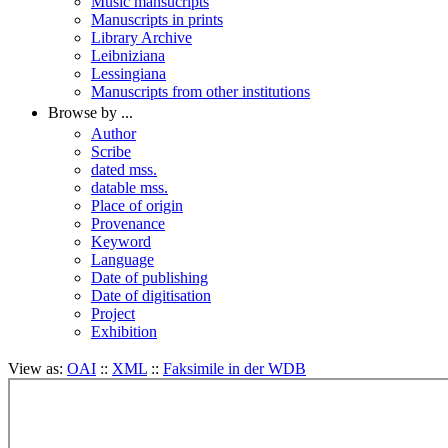
Music mansucripts
Manuscripts in prints
Library Archive
Leibniziana
Lessingiana
Manuscripts from other institutions
Browse by ...
Author
Scribe
dated mss.
datable mss.
Place of origin
Provenance
Keyword
Language
Date of publishing
Date of digitisation
Project
Exhibition
View as:
OAI
::
XML
::
Faksimile in der WDB