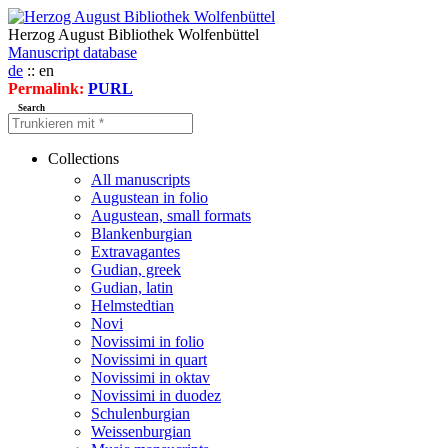
Herzog August Bibliothek Wolfenbüttel
Manuscript database
de
:: en
Permalink:
PURL
Search
Collections
All manuscripts
Augustean in folio
Augustean, small formats
Blankenburgian
Extravagantes
Gudian, greek
Gudian, latin
Helmstedtian
Novi
Novissimi in folio
Novissimi in quart
Novissimi in oktav
Novissimi in duodez
Schulenburgian
Weissenburgian