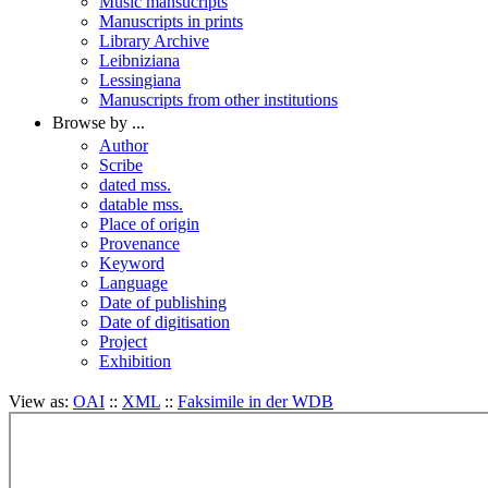
Music mansucripts
Manuscripts in prints
Library Archive
Leibniziana
Lessingiana
Manuscripts from other institutions
Browse by ...
Author
Scribe
dated mss.
datable mss.
Place of origin
Provenance
Keyword
Language
Date of publishing
Date of digitisation
Project
Exhibition
View as:
OAI
::
XML
::
Faksimile in der WDB