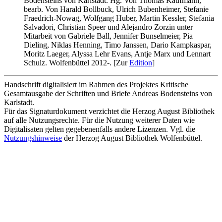
Bodensteins von Karlstadt. Hg. Von Thomas Kaufmann,
bearb. Von Harald Bollbuck, Ulrich Bubenheimer, Stefanie
Fraedrich-Nowag, Wolfgang Huber, Martin Kessler, Stefania
Salvadori, Christian Speer und Alejandro Zorzin unter
Mitarbeit von Gabriele Ball, Jennifer Bunselmeier, Pia
Dieling, Niklas Henning, Timo Janssen, Dario Kampkaspar,
Moritz Laeger, Alyssa Lehr Evans, Antje Marx und Lennart
Schulz. Wolfenbüttel 2012-. [Zur
Edition
]
Handschrift digitalisiert im Rahmen des Projektes Kritische
Gesamtausgabe der Schriften und Briefe Andreas Bodensteins von
Karlstadt.
Für das Signaturdokument verzichtet die Herzog August Bibliothek
auf alle Nutzungsrechte. Für die Nutzung weiterer Daten wie
Digitalisaten gelten gegebenenfalls andere Lizenzen. Vgl. die
Nutzungshinweise
der Herzog August Bibliothek Wolfenbüttel.