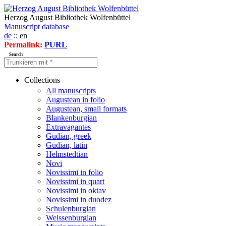
Herzog August Bibliothek Wolfenbüttel
Manuscript database
de
:: en
Permalink:
PURL
Search
Collections
All manuscripts
Augustean in folio
Augustean, small formats
Blankenburgian
Extravagantes
Gudian, greek
Gudian, latin
Helmstedtian
Novi
Novissimi in folio
Novissimi in quart
Novissimi in oktav
Novissimi in duodez
Schulenburgian
Weissenburgian