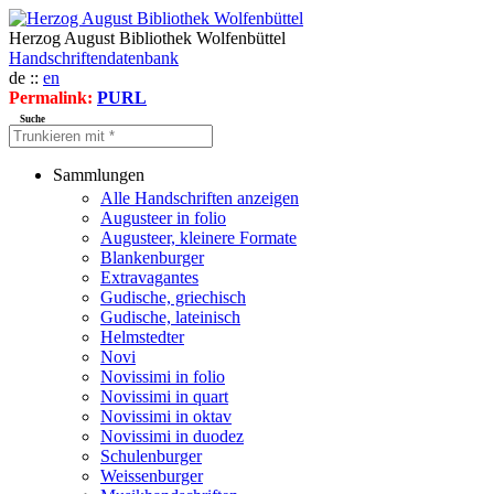
Herzog August Bibliothek Wolfenbüttel
Handschriftendatenbank
de ::
en
Permalink:
PURL
Suche
Sammlungen
Alle Handschriften anzeigen
Augusteer in folio
Augusteer, kleinere Formate
Blankenburger
Extravagantes
Gudische, griechisch
Gudische, lateinisch
Helmstedter
Novi
Novissimi in folio
Novissimi in quart
Novissimi in oktav
Novissimi in duodez
Schulenburger
Weissenburger