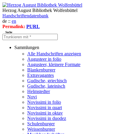
Herzog August Bibliothek Wolfenbüttel
Handschriftendatenbank
de ::
en
Permalink:
PURL
Suche
Sammlungen
Alle Handschriften anzeigen
Augusteer in folio
Augusteer, kleinere Formate
Blankenburger
Extravagantes
Gudische, griechisch
Gudische, lateinisch
Helmstedter
Novi
Novissimi in folio
Novissimi in quart
Novissimi in oktav
Novissimi in duodez
Schulenburger
Weissenburger