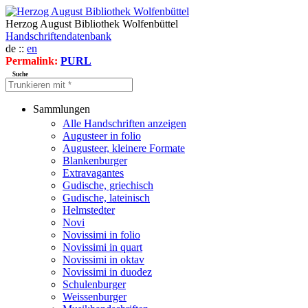
Herzog August Bibliothek Wolfenbüttel
Handschriftendatenbank
de ::
en
Permalink:
PURL
Suche
Sammlungen
Alle Handschriften anzeigen
Augusteer in folio
Augusteer, kleinere Formate
Blankenburger
Extravagantes
Gudische, griechisch
Gudische, lateinisch
Helmstedter
Novi
Novissimi in folio
Novissimi in quart
Novissimi in oktav
Novissimi in duodez
Schulenburger
Weissenburger