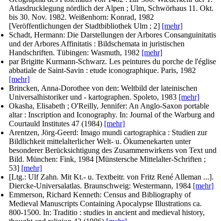
Atlasdrucklegung nördlich der Alpen ; Ulm, Schwörhaus 11. Okt.
bis 30. Nov. 1982. Weißenhorn: Konrad, 1982
[Veröffentlichungen der Stadtbibliothek Ulm ; 2]
[mehr]
Schadt, Hermann
: Die Darstellungen der Arbores Consanguinitatis
und der Arbores Affinitatis : Bildschemata in juristischen
Handschriften. Tübingen: Wasmuth, 1982
[mehr]
par Brigitte Kurmann-Schwarz
. Les peintures du porche de l'église
abbatiale de Saint-Savin : etude iconographique. Paris, 1982
[mehr]
Brincken, Anna-Dorothee von den
: Weltbild der lateinischen
Universalhistoriker und - kartographen. Spoleto, 1983
[mehr]
Okasha, Elisabeth ; O'Reilly, Jennifer
: An Anglo-Saxon portable
altar : Inscription and Iconography. In:
Journal of the Warburg and
Courtauld Institutes
47 (1984)
[mehr]
Arentzen, Jörg-Geerd
: Imago mundi cartographica : Studien zur
Bildlichkeit mittelalterlicher Welt- u. Ökumenekarten unter
besonderer Berücksichtigung des Zusammenwirkens von Text und
Bild. München: Fink, 1984 [Münstersche Mittelalter-Schriften ;
53]
[mehr]
[Ltg.: Ulf Zahn. Mit Kt.- u. Textbeitr. von Fritz René Alleman ...]
.
Diercke-Universalatlas. Braunschweig: Westermann, 1984
[mehr]
Emmerson, Richard Kenneth
: Census and Bibliography of
Medieval Manuscripts Containing Apocalypse Illustrations ca.
800-1500. In:
Traditio : studies in ancient and medieval history,