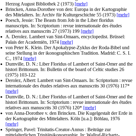
Herzog August Bibliothek
2 (1973)
[mehr]
Brincken, Anna-Dorothee von den
: Europa in der Kartographie
des Mitelalters. In:
Archiv für Kulturgeschichte
55 (1973)
[mehr]
Poesch, Jessie
: The Beasts from Job in the Liber floridus
manuscripts. In:
Scriptorium : revue internationale des études
relatives aux manuscrits
27 (1973) 199
[mehr]
A. Derolez
. Lambert van Sint-Omaars, encyclopedist. Brüssel:
Palais der Academiën, 1974
[mehr]
von Peter K. Klein
. Der Apokalypse-Zyklus der Roda-Bibel und
seine Stellung in der ikonographischen Tradition. Madrid: C. S. I.
C., 1974
[mehr]
Dumville, D. N.
: Liber Floridus of Lambert of Saint-Omer and the
histori Brittonum. In: Bulletin of the board of Celtic studies 26
(1975) 103-122
Derolez, Albert
: Lambert van Sint-Omaars. In:
Scriptorium : revue
internationale des études relatives aux manuscrits
30 (1976) 117*
[mehr]
Dumville, D. N.
: Liber Floridus of Lambert of Saint-Omer and the
histori Brittonum. In:
Scriptorium : revue internationale des études
relatives aux manuscrits
30 (1976) 120*
[mehr]
von Anna-Dorothee v. den Brincken
. Die Kugelgestalt der Erde in
der Kartographie des Mittelalters. Köln [u.a.]: Böhlau, 1976
[mehr]
Springer, Pavel
: Trinitatis-Creator-Annus : Beiträge zur
mittelalterlichen Trinitätsikonographie. In: Wallraf-Richartz-