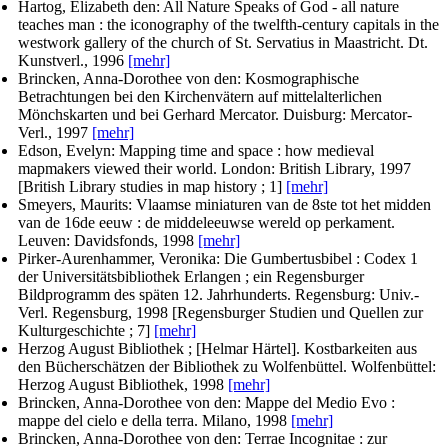
Hartog, Elizabeth den
: All Nature Speaks of God - all nature
teaches man : the iconography of the twelfth-century capitals in the
westwork gallery of the church of St. Servatius in Maastricht. Dt.
Kunstverl., 1996
[mehr]
Brincken, Anna-Dorothee von den
: Kosmographische
Betrachtungen bei den Kirchenvätern auf mittelalterlichen
Mönchskarten und bei Gerhard Mercator. Duisburg: Mercator-
Verl., 1997
[mehr]
Edson, Evelyn
: Mapping time and space : how medieval
mapmakers viewed their world. London: British Library, 1997
[British Library studies in map history ; 1]
[mehr]
Smeyers, Maurits
: Vlaamse miniaturen van de 8ste tot het midden
van de 16de eeuw : de middeleeuwse wereld op perkament.
Leuven: Davidsfonds, 1998
[mehr]
Pirker-Aurenhammer, Veronika
: Die Gumbertusbibel : Codex 1
der Universitätsbibliothek Erlangen ; ein Regensburger
Bildprogramm des späten 12. Jahrhunderts. Regensburg: Univ.-
Verl. Regensburg, 1998 [Regensburger Studien und Quellen zur
Kulturgeschichte ; 7]
[mehr]
Herzog August Bibliothek ; [Helmar Härtel]
. Kostbarkeiten aus
den Bücherschätzen der Bibliothek zu Wolfenbüttel. Wolfenbüttel:
Herzog August Bibliothek, 1998
[mehr]
Brincken, Anna-Dorothee von den
: Mappe del Medio Evo :
mappe del cielo e della terra. Milano, 1998
[mehr]
Brincken, Anna-Dorothee von den
: Terrae Incognitae : zur