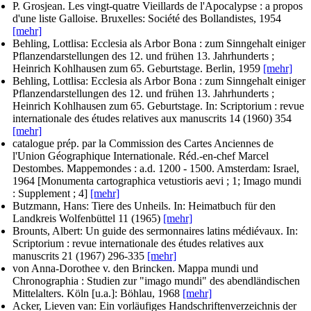
P. Grosjean
. Les vingt-quatre Vieillards de l'Apocalypse : a propos
d'une liste Galloise. Bruxelles: Société des Bollandistes, 1954
[mehr]
Behling, Lottlisa
: Ecclesia als Arbor Bona : zum Sinngehalt einiger
Pflanzendarstellungen des 12. und frühen 13. Jahrhunderts ;
Heinrich Kohlhausen zum 65. Geburtstage. Berlin, 1959
[mehr]
Behling, Lottlisa
: Ecclesia als Arbor Bona : zum Sinngehalt einiger
Pflanzendarstellungen des 12. und frühen 13. Jahrhunderts ;
Heinrich Kohlhausen zum 65. Geburtstage. In:
Scriptorium : revue
internationale des études relatives aux manuscrits
14 (1960) 354
[mehr]
catalogue prép. par la Commission des Cartes Anciennes de
l'Union Géographique Internationale. Réd.-en-chef Marcel
Destombes
. Mappemondes : a.d. 1200 - 1500. Amsterdam: Israel,
1964 [Monumenta cartographica vetustioris aevi ; 1; Imago mundi
: Supplement ; 4]
[mehr]
Butzmann, Hans
: Tiere des Unheils. In:
Heimatbuch für den
Landkreis Wolfenbüttel
11 (1965)
[mehr]
Brounts, Albert
: Un guide des sermonnaires latins médiévaux. In:
Scriptorium : revue internationale des études relatives aux
manuscrits
21 (1967) 296-335
[mehr]
von Anna-Dorothee v. den Brincken
. Mappa mundi und
Chronographia : Studien zur "imago mundi" des abendländischen
Mittelalters. Köln [u.a.]: Böhlau, 1968
[mehr]
Acker, Lieven van
: Ein vorläufiges Handschriftenverzeichnis der