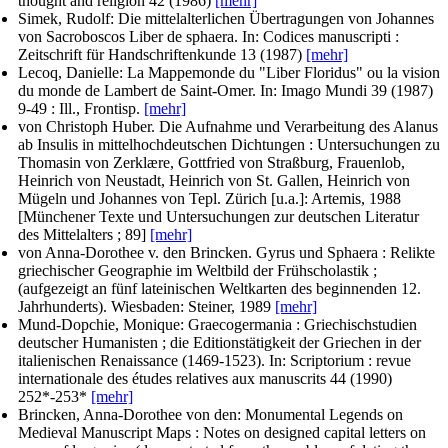
thought and religion
42 (1986)
[mehr]
Simek, Rudolf
: Die mittelalterlichen Übertragungen von Johannes
von Sacroboscos Liber de sphaera. In:
Codices manuscripti :
Zeitschrift für Handschriftenkunde
13 (1987)
[mehr]
Lecoq, Danielle
: La Mappemonde du "Liber Floridus" ou la vision
du monde de Lambert de Saint-Omer. In:
Imago Mundi
39 (1987)
9-49 : Ill., Frontisp.
[mehr]
von Christoph Huber
. Die Aufnahme und Verarbeitung des Alanus
ab Insulis in mittelhochdeutschen Dichtungen : Untersuchungen zu
Thomasin von Zerklære, Gottfried von Straßburg, Frauenlob,
Heinrich von Neustadt, Heinrich von St. Gallen, Heinrich von
Mügeln und Johannes von Tepl. Zürich [u.a.]: Artemis, 1988
[Münchener Texte und Untersuchungen zur deutschen Literatur
des Mittelalters ; 89]
[mehr]
von Anna-Dorothee v. den Brincken
. Gyrus und Sphaera : Relikte
griechischer Geographie im Weltbild der Frühscholastik ;
(aufgezeigt an fünf lateinischen Weltkarten des beginnenden 12.
Jahrhunderts). Wiesbaden: Steiner, 1989
[mehr]
Mund-Dopchie, Monique
: Graecogermania : Griechischstudien
deutscher Humanisten ; die Editionstätigkeit der Griechen in der
italienischen Renaissance (1469-1523). In:
Scriptorium : revue
internationale des études relatives aux manuscrits
44 (1990)
252*-253*
[mehr]
Brincken, Anna-Dorothee von den
: Monumental Legends on
Medieval Manuscript Maps : Notes on designed capital letters on