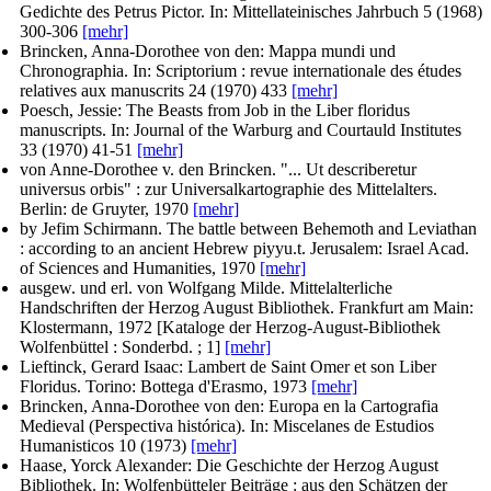
Gedichte des Petrus Pictor. In: Mittellateinisches Jahrbuch 5 (1968)
300-306
[mehr]
Brincken, Anna-Dorothee von den
: Mappa mundi und
Chronographia. In:
Scriptorium : revue internationale des études
relatives aux manuscrits
24 (1970) 433
[mehr]
Poesch, Jessie
: The Beasts from Job in the Liber floridus
manuscripts. In:
Journal of the Warburg and Courtauld Institutes
33 (1970) 41-51
[mehr]
von Anne-Dorothee v. den Brincken
. "... Ut describeretur
universus orbis" : zur Universalkartographie des Mittelalters.
Berlin: de Gruyter, 1970
[mehr]
by Jefim Schirmann
. The battle between Behemoth and Leviathan
: according to an ancient Hebrew piyyu.t. Jerusalem: Israel Acad.
of Sciences and Humanities, 1970
[mehr]
ausgew. und erl. von Wolfgang Milde
. Mittelalterliche
Handschriften der Herzog August Bibliothek. Frankfurt am Main:
Klostermann, 1972 [Kataloge der Herzog-August-Bibliothek
Wolfenbüttel : Sonderbd. ; 1]
[mehr]
Lieftinck, Gerard Isaac
: Lambert de Saint Omer et son Liber
Floridus. Torino: Bottega d'Erasmo, 1973
[mehr]
Brincken, Anna-Dorothee von den
: Europa en la Cartografia
Medieval (Perspectiva histórica). In:
Miscelanes de Estudios
Humanisticos
10 (1973)
[mehr]
Haase, Yorck Alexander
: Die Geschichte der Herzog August
Bibliothek. In:
Wolfenbütteler Beiträge : aus den Schätzen der