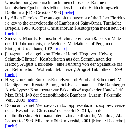
Umschreibung empirisch noch unerschlossener Räume in
lateinischen Quellen des Mittelalters bis in die Entdeckungszeit.
Berlin [u.a.]: De Gruyter, 1998
[mehr]
by Albert Derolez
. The autograph manuscript of the Liber Floridus
: a key to the encyclopedia of Lambert of Saint-Omer. Turnholti:
Brepols, 1998 [Corpus Christianorum $ Autographa medii aevi ; 4]
[mehr]
Smeyers, Maurits
: Flämische Buchmalerei : vom 8. bis zur Mitte
des 16. Jahrhunderts; die Welt des Mittelalters auf Pergament.
Stuttgart: Urachhaus, 1999
[mehr]
[ausgew. und eingel. von Helmar Härtel. Hrsg. von Helwig
Schmidt-Glintzer]
. Kostbarkeiten aus den Sammlungen der
Herzog-August-Bibliothek : eine Führung von der Spätantike bis
zur Reformation. Wolfenbüttel: Herzog-August-Bibliothek, 1999
[mehr]
Hrsg. von Gude Suckale-Redlefsen und Bernhard Schemmel. Mit
Beiträgen von Renate Baumgärtel-Fleischmann ...
. Die Bamberger
Apokalypse : Kommentar zur Faksimile-Ausgabe der Handschrift
Msc. Bibl. 140 der Staatsbibliothek Bamberg. Luzern: Faksimile
Verl., 2000
[mehr]
Roma antica nel Medioevo : mito, rappresentazioni, sopravvivenze
nella 'Respublica Christiana' dei secoli IX-XIII, atti della
quattordicesima Settimana internazionale di studio, Mendola, 24-
28 agosto 1998. Milano: V&P Università, 2001 [Storia : Ricerche]
[mehr]