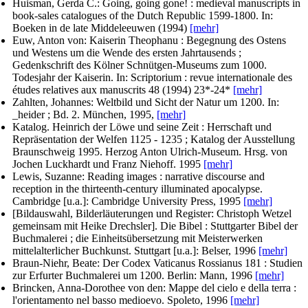
Huisman, Gerda C.
: Going, going gone! : medieval manuscripts in
book-sales catalogues of the Dutch Republic 1599-1800. In:
Boeken in de late Middeleeuwen
(1994)
[mehr]
Euw, Anton von
: Kaiserin Theophanu : Begegnung des Ostens
und Westens um die Wende des ersten Jahrtausends ;
Gedenkschrift des Kölner Schnütgen-Museums zum 1000.
Todesjahr der Kaiserin. In:
Scriptorium : revue internationale des
études relatives aux manuscrits
48 (1994) 23*-24*
[mehr]
Zahlten, Johannes
: Weltbild und Sicht der Natur um 1200. In:
_heider ; Bd. 2. München, 1995,
[mehr]
Katalog. Heinrich der Löwe und seine Zeit : Herrschaft und
Repräsentation der Welfen 1125 - 1235 ; Katalog der Ausstellung
Braunschweig 1995.
Herzog Anton Ulrich-Museum. Hrsg. von
Jochen Luckhardt und Franz Niehoff
. 1995
[mehr]
Lewis, Suzanne
: Reading images : narrative discourse and
reception in the thirteenth-century illuminated apocalypse.
Cambridge [u.a.]: Cambridge University Press, 1995
[mehr]
[Bildauswahl, Bilderläuterungen und Register: Christoph Wetzel
gemeinsam mit Heike Drechsler]
. Die Bibel : Stuttgarter Bibel der
Buchmalerei ; die Einheitsübersetzung mit Meisterwerken
mittelalterlicher Buchkunst. Stuttgart [u.a.]: Belser, 1996
[mehr]
Braun-Niehr, Beate
: Der Codex Vaticanus Rossianus 181 : Studien
zur Erfurter Buchmalerei um 1200. Berlin: Mann, 1996
[mehr]
Brincken, Anna-Dorothee von den
: Mappe del cielo e della terra :
l'orientamento nel basso medioevo. Spoleto, 1996
[mehr]