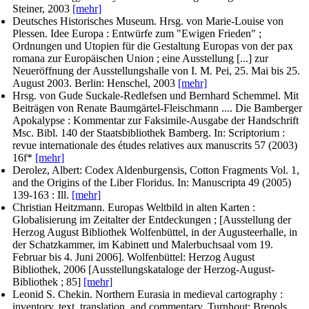
Steiner, 2003
[mehr]
Deutsches Historisches Museum. Hrsg. von Marie-Louise von
Plessen
. Idee Europa : Entwürfe zum "Ewigen Frieden" ;
Ordnungen und Utopien für die Gestaltung Europas von der pax
romana zur Europäischen Union ; eine Ausstellung [...] zur
Neueröffnung der Ausstellungshalle von I. M. Pei, 25. Mai bis 25.
August 2003. Berlin: Henschel, 2003
[mehr]
Hrsg. von Gude Suckale-Redlefsen und Bernhard Schemmel. Mit
Beiträgen von Renate Baumgärtel-Fleischmann ...
. Die Bamberger
Apokalypse : Kommentar zur Faksimile-Ausgabe der Handschrift
Msc. Bibl. 140 der Staatsbibliothek Bamberg. In:
Scriptorium :
revue internationale des études relatives aux manuscrits
57 (2003)
16f*
[mehr]
Derolez, Albert
: Codex Aldenburgensis, Cotton Fragments Vol. 1,
and the Origins of the Liber Floridus. In:
Manuscripta
49 (2005)
139-163 : Ill.
[mehr]
Christian Heitzmann
. Europas Weltbild in alten Karten :
Globalisierung im Zeitalter der Entdeckungen ; [Ausstellung der
Herzog August Bibliothek Wolfenbüttel, in der Augusteerhalle, in
der Schatzkammer, im Kabinett und Malerbuchsaal vom 19.
Februar bis 4. Juni 2006]. Wolfenbüttel: Herzog August
Bibliothek, 2006 [Ausstellungskataloge der Herzog-August-
Bibliothek ; 85]
[mehr]
Leonid S. Chekin
. Northern Eurasia in medieval cartography :
inventory, text, translation, and commentary. Turnhout: Brepols,