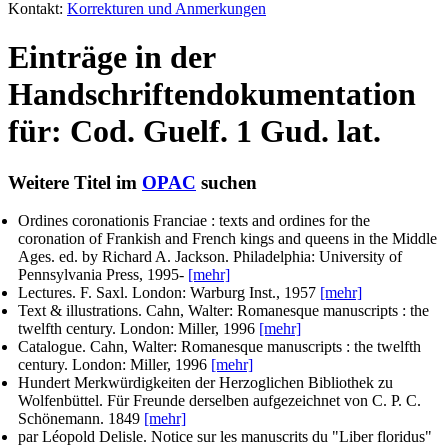
Kontakt:
Korrekturen und Anmerkungen
Einträge in der
Handschriftendokumentation
für: Cod. Guelf. 1 Gud. lat.
Weitere Titel im
OPAC
suchen
Ordines coronationis Franciae : texts and ordines for the
coronation of Frankish and French kings and queens in the Middle
Ages.
ed. by Richard A. Jackson
. Philadelphia: University of
Pennsylvania Press, 1995-
[mehr]
Lectures.
F. Saxl
. London: Warburg Inst., 1957
[mehr]
Text & illustrations.
Cahn, Walter
: Romanesque manuscripts : the
twelfth century. London: Miller, 1996
[mehr]
Catalogue.
Cahn, Walter
: Romanesque manuscripts : the twelfth
century. London: Miller, 1996
[mehr]
Hundert Merkwürdigkeiten der Herzoglichen Bibliothek zu
Wolfenbüttel.
Für Freunde derselben aufgezeichnet von C. P. C.
Schönemann
. 1849
[mehr]
par Léopold Delisle
. Notice sur les manuscrits du "Liber floridus"