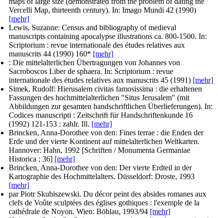
maps of large size (demonstrated from the problem of dating the
Vercelli Map, thirteenth century). In:
Imago Mundi
42 (1990)
[mehr]
Lewis, Suzanne
: Census and bibliography of medieval
manuscripts containing apocalypse illustrations ca. 800-1500. In:
Scriptorium : revue internationale des études relatives aux
manuscrits
44 (1990) 160*
[mehr]
: Die mittelalterlichen Übertragungen von Johannes von
Sacroboscos Liber de sphaera. In:
Scriptorium : revue
internationale des études relatives aux manuscrits
45 (1991)
[mehr]
Simek, Rudolf
: Hierusalem civitas famosissima : die erhaltenen
Fassungen des hochmittelalterlichen "Situs Jerusalem" (mit
Abbildungen zur gesamten handschriftlichen Überlieferungen). In:
Codices manuscripti : Zeitschrift für Handschriftenkunde
16
(1992) 121-153 : zahlr. Ill.
[mehr]
Brincken, Anna-Dorothee von den
: Fines terrae : die Enden der
Erde und der vierte Kontinent auf mittelalterlichen Weltkarten.
Hannover: Hahn, 1992 [Schriften / Monumenta Germaniae
Historica ; 36]
[mehr]
Brincken, Anna-Dorothee von den
: Der vierte Erdteil in der
Kartographie des Hochmittelalters. Düsseldorf: Droste, 1993
[mehr]
par Piotr Skubiszewski
. Du décor peint des absides romanes aux
clefs de Voûte sculptées des églises gothiques : l'exemple de la
cathédrale de Noyon. Wien: Böhlau, 1993/94
[mehr]