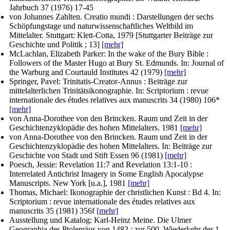
Jahrbuch 37 (1976) 17-45
von Johannes Zahlten
. Creatio mundi : Darstellungen der sechs
Schöpfungstage und naturwissenschaftliches Weltbild im
Mittelalter. Stuttgart: Klett-Cotta, 1979 [Stuttgarter Beiträge zur
Geschichte und Politik ; 13]
[mehr]
McLachlan, Elizabeth Parker
: In the wake of the Bury Bible :
Followers of the Master Hugo at Bury St. Edmunds. In:
Journal of
the Warburg and Courtauld Institutes
42 (1979)
[mehr]
Springer, Pavel
: Trinitatis-Creator-Annus : Beiträge zur
mittelalterlichen Trinitätsikonographie. In:
Scriptorium : revue
internationale des études relatives aux manuscrits
34 (1980) 106*
[mehr]
von Anna-Dorothee von den Brincken
. Raum und Zeit in der
Geschichtenzyklopädie des hohen Mittelalters. 1981
[mehr]
von Anna-Dorothee von den Brincken
. Raum und Zeit in der
Geschichtenzyklopädie des hohen Mittelalters. In:
Beiträge zur
Geschichte von Stadt und Stift Essen
96 (1981)
[mehr]
Poesch, Jessie
: Revelation 11:7 and Revelation 13:1-10 :
Interrelated Antichrist Imagery in Some English Apocalypse
Manuscripts. New York [u.a.], 1981
[mehr]
Thomas, Michael
: Ikonographie der christlichen Kunst : Bd 4. In:
Scriptorium : revue internationale des études relatives aux
manuscrits
35 (1981) 356f
[mehr]
Ausstellung und Katalog: Karl-Heinz Meine
. Die Ulmer
Geographia des Ptolemäus von 1482 : zur 500. Wiederkehr der 1.