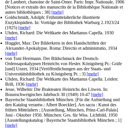
de Lambert, chanoine de Saint-Omer. Paris: Impr. Nationale, 1906
[Notices et extraits des manuscrits de la Bibliothèque Nationale et
autres bibliothèques ; 38]
[mehr]
Goldschmidt, Adolph
: Frühmittelalterliche illustrierte
Enzyklopädien. In: Vorträge der Bibliothek Warburg 2.1923/24
(1925)
[mehr]
Uhden, Richard
: Die Weltkarte des Martianus Capella. 1930
[mehr]
Huggler, Max
: Der Bilderkreis in den Handschriften der
Alexander-Apokalypse. Roma: Directio et administratio, 1934
[mehr]
von Toni Herrmann
. Der Bildschmuck der Deutsch-
Ordensapokalypsen Heinrichs von Hesler. Königsberg Pr.: Gräfe
[und] Unzer, 1934 [Veröffentlichungen aus der Staats- und
Universitätsbibliothek zu Königsberg Pr. ; 3]
[mehr]
Uhden, Richard
: Die Weltkarte des Martianus Capella. Leiden:
Brill, 1936
[mehr]
Jesse, Wilhelm
: Die Brakteaten Heinrichs des Löwen. In:
Braunschweigisches Jahrbuch
30 (1949) 10-47
[mehr]
Bayerische Staatsbibliothek München. [Für die Aufstellung und
den Katalog verantw.: Albert Boeckler]
. Ars sacra : Kunst des
frühen Mittelalters ; [Ausstellung, München, Prinz-Carl-Palais]
Juni - Oktober 1950. München: Ges. für Wiss. Lichtbild, 1950
[Ausstellungskatalog / Bayerische Staatsbibliothek München ; 1]
[mehr]