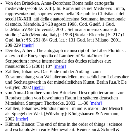
Von den Brincken, Anna-Dorothee
: Roma nella cartografia
medievale (secoli IX-XIII). In: Roma antica nel Medioevo : mito,
rappresentazioni, sopravvivenze nella 'Respublica Christiana' dei
secoli IX-XIII, atti della quattordicesima Settimana internazionale
di studio, Mendola, 24-28 agosto 1998. Cod. Guelf. 1 Gud.
lat.MilanoV&P Università, 2001. Settimana internazionale di
studio ; 14th (Mendola, Italy) : 1998 [Storia : Ricerche] S. 217 (1
Gud. lat.) ; ¶S. 251 (84 Gud. lat. ; 131 Gud. lat.) Milano, 2001,
209-229
[mehr]
Derolez, Albert
: The autograph manuscript of the Liber Floridus :
a key to the Encyclopedia of Lambert of Saint-Omer. In:
Scriptorium : revue internationale des études relatives aux
manuscrits
55 (2001) 10*
[mehr]
Zahlten, Johannes
: Das Ende und der Anfang : zum
Zusammenhang von Weltaltermodellen, menschlichem Lebensalter
und Sechstagewerk in der mittelaltelichen Kunst. Berlin [u.a.]: De
Gruyter, 2002
[mehr]
von Anna-Dorothee von den Brincken
. Descriptio terrarum : zur
Repräsentation von bewohntem Raum im späteren deutschen
Mittelalter. Stuttgart: Thorbecke, 2002, 11-30
[mehr]
Zahlten, Johannes
: Mundus minor - mundus maior : der Mensch
als Spiegel der Welt. [Würzburg]: Königshausen & Neumann,
2002
[mehr]
Kühnel, Bianca
: The end of time in the order of things : science
and eschatology in early Medieval art. Regensburg: Schnell &