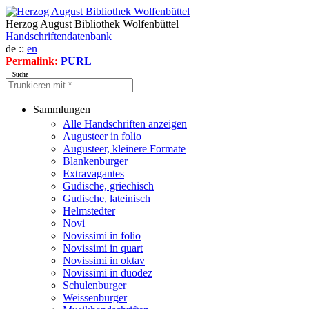
Herzog August Bibliothek Wolfenbüttel
Handschriftendatenbank
de ::
en
Permalink:
PURL
Suche
Sammlungen
Alle Handschriften anzeigen
Augusteer in folio
Augusteer, kleinere Formate
Blankenburger
Extravagantes
Gudische, griechisch
Gudische, lateinisch
Helmstedter
Novi
Novissimi in folio
Novissimi in quart
Novissimi in oktav
Novissimi in duodez
Schulenburger
Weissenburger