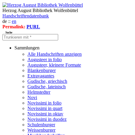
Herzog August Bibliothek Wolfenbüttel
Handschriftendatenbank
de ::
en
Permalink:
PURL
Suche
Sammlungen
Alle Handschriften anzeigen
Augusteer in folio
Augusteer, kleinere Formate
Blankenburger
Extravagantes
Gudische, griechisch
Gudische, lateinisch
Helmstedter
Novi
Novissimi in folio
Novissimi in quart
Novissimi in oktav
Novissimi in duodez
Schulenburger
Weissenburger