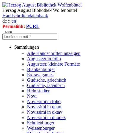
Herzog August Bibliothek Wolfenbüttel
Handschriftendatenbank
de ::
en
Permalink:
PURL
Suche
Sammlungen
Alle Handschriften anzeigen
Augusteer in folio
Augusteer, kleinere Formate
Blankenburger
Extravagantes
Gudische, griechisch
Gudische, lateinisch
Helmstedter
Novi
Novissimi in folio
Novissimi in quart
Novissimi in oktav
Novissimi in duodez
Schulenburger
Weissenburger