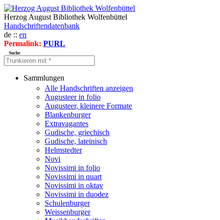
Herzog August Bibliothek Wolfenbüttel
Handschriftendatenbank
de ::
en
Permalink:
PURL
Suche
Sammlungen
Alle Handschriften anzeigen
Augusteer in folio
Augusteer, kleinere Formate
Blankenburger
Extravagantes
Gudische, griechisch
Gudische, lateinisch
Helmstedter
Novi
Novissimi in folio
Novissimi in quart
Novissimi in oktav
Novissimi in duodez
Schulenburger
Weissenburger