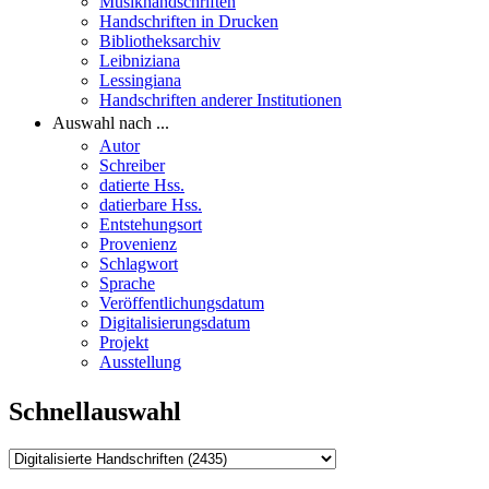
Musikhandschriften
Handschriften in Drucken
Bibliotheksarchiv
Leibniziana
Lessingiana
Handschriften anderer Institutionen
Auswahl nach ...
Autor
Schreiber
datierte Hss.
datierbare Hss.
Entstehungsort
Provenienz
Schlagwort
Sprache
Veröffentlichungsdatum
Digitalisierungsdatum
Projekt
Ausstellung
Schnellauswahl