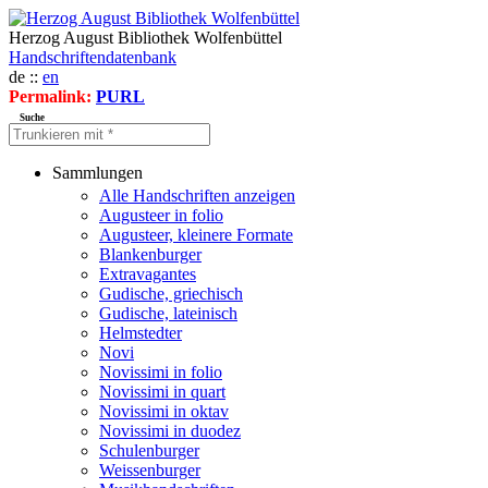
Herzog August Bibliothek Wolfenbüttel
Handschriftendatenbank
de ::
en
Permalink:
PURL
Suche
Sammlungen
Alle Handschriften anzeigen
Augusteer in folio
Augusteer, kleinere Formate
Blankenburger
Extravagantes
Gudische, griechisch
Gudische, lateinisch
Helmstedter
Novi
Novissimi in folio
Novissimi in quart
Novissimi in oktav
Novissimi in duodez
Schulenburger
Weissenburger