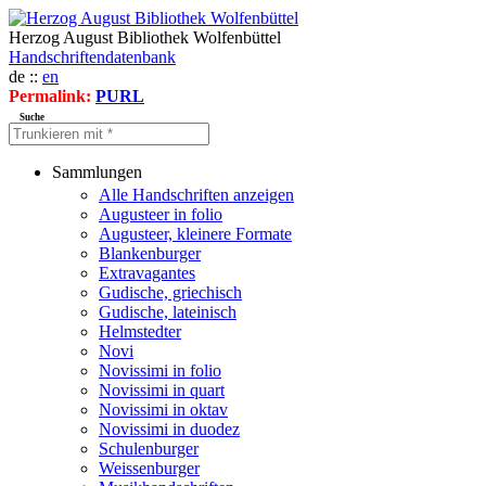
Herzog August Bibliothek Wolfenbüttel
Handschriftendatenbank
de ::
en
Permalink:
PURL
Suche
Sammlungen
Alle Handschriften anzeigen
Augusteer in folio
Augusteer, kleinere Formate
Blankenburger
Extravagantes
Gudische, griechisch
Gudische, lateinisch
Helmstedter
Novi
Novissimi in folio
Novissimi in quart
Novissimi in oktav
Novissimi in duodez
Schulenburger
Weissenburger