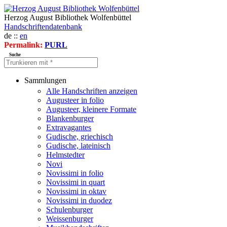
Herzog August Bibliothek Wolfenbüttel
Handschriftendatenbank
de ::
en
Permalink:
PURL
Suche
Sammlungen
Alle Handschriften anzeigen
Augusteer in folio
Augusteer, kleinere Formate
Blankenburger
Extravagantes
Gudische, griechisch
Gudische, lateinisch
Helmstedter
Novi
Novissimi in folio
Novissimi in quart
Novissimi in oktav
Novissimi in duodez
Schulenburger
Weissenburger