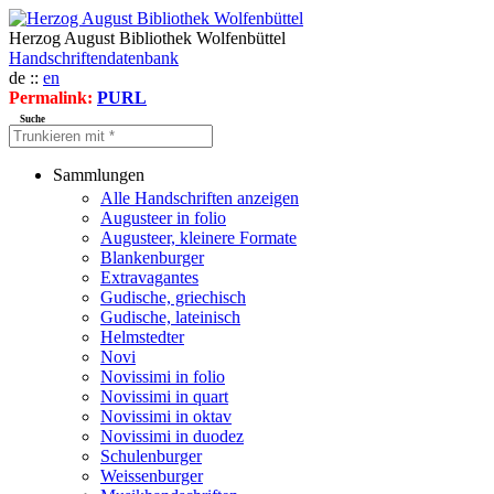
Herzog August Bibliothek Wolfenbüttel
Handschriftendatenbank
de ::
en
Permalink:
PURL
Suche
Sammlungen
Alle Handschriften anzeigen
Augusteer in folio
Augusteer, kleinere Formate
Blankenburger
Extravagantes
Gudische, griechisch
Gudische, lateinisch
Helmstedter
Novi
Novissimi in folio
Novissimi in quart
Novissimi in oktav
Novissimi in duodez
Schulenburger
Weissenburger