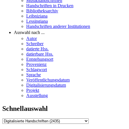
Musikhandschriften
Handschriften in Drucken
Bibliotheksarchiv
Leibniziana
Lessingiana
Handschriften anderer Institutionen
Auswahl nach ...
Autor
Schreiber
datierte Hss.
datierbare Hss.
Entstehungsort
Provenienz
Schlagwort
Sprache
Veröffentlichungsdatum
Digitalisierungsdatum
Projekt
Ausstellung
Schnellauswahl