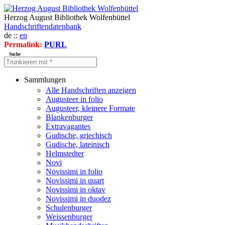
Herzog August Bibliothek Wolfenbüttel
Handschriftendatenbank
de ::
en
Permalink:
PURL
Suche
Sammlungen
Alle Handschriften anzeigen
Augusteer in folio
Augusteer, kleinere Formate
Blankenburger
Extravagantes
Gudische, griechisch
Gudische, lateinisch
Helmstedter
Novi
Novissimi in folio
Novissimi in quart
Novissimi in oktav
Novissimi in duodez
Schulenburger
Weissenburger