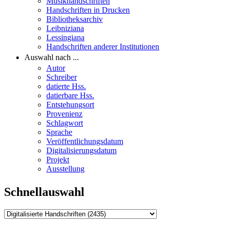
Musikhandschriften
Handschriften in Drucken
Bibliotheksarchiv
Leibniziana
Lessingiana
Handschriften anderer Institutionen
Auswahl nach ...
Autor
Schreiber
datierte Hss.
datierbare Hss.
Entstehungsort
Provenienz
Schlagwort
Sprache
Veröffentlichungsdatum
Digitalisierungsdatum
Projekt
Ausstellung
Schnellauswahl