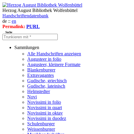
Herzog August Bibliothek Wolfenbüttel
Handschriftendatenbank
de ::
en
Permalink:
PURL
Suche
Sammlungen
Alle Handschriften anzeigen
Augusteer in folio
Augusteer, kleinere Formate
Blankenburger
Extravagantes
Gudische, griechisch
Gudische, lateinisch
Helmstedter
Novi
Novissimi in folio
Novissimi in quart
Novissimi in oktav
Novissimi in duodez
Schulenburger
Weissenburger