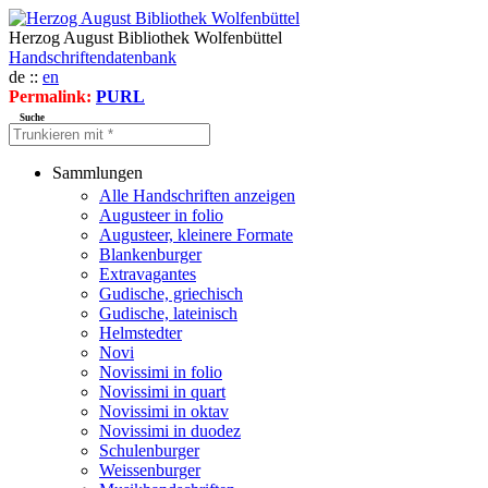
Herzog August Bibliothek Wolfenbüttel
Handschriftendatenbank
de ::
en
Permalink:
PURL
Suche
Sammlungen
Alle Handschriften anzeigen
Augusteer in folio
Augusteer, kleinere Formate
Blankenburger
Extravagantes
Gudische, griechisch
Gudische, lateinisch
Helmstedter
Novi
Novissimi in folio
Novissimi in quart
Novissimi in oktav
Novissimi in duodez
Schulenburger
Weissenburger