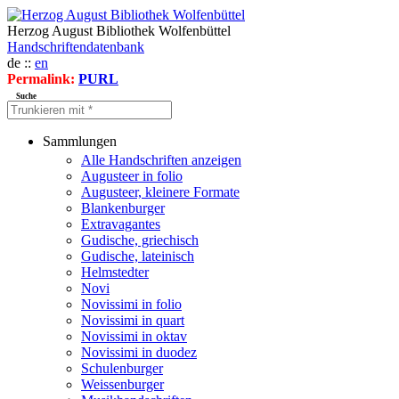
Herzog August Bibliothek Wolfenbüttel
Handschriftendatenbank
de ::
en
Permalink:
PURL
Suche
Sammlungen
Alle Handschriften anzeigen
Augusteer in folio
Augusteer, kleinere Formate
Blankenburger
Extravagantes
Gudische, griechisch
Gudische, lateinisch
Helmstedter
Novi
Novissimi in folio
Novissimi in quart
Novissimi in oktav
Novissimi in duodez
Schulenburger
Weissenburger