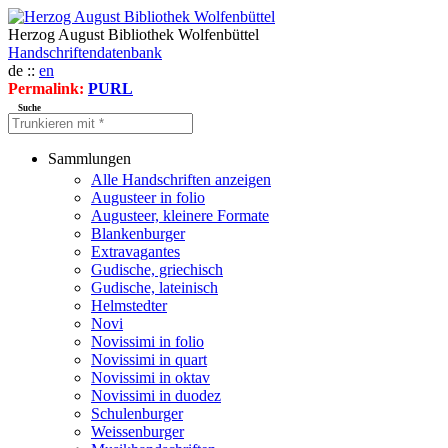
Herzog August Bibliothek Wolfenbüttel
Handschriftendatenbank
de ::
en
Permalink:
PURL
Suche
Sammlungen
Alle Handschriften anzeigen
Augusteer in folio
Augusteer, kleinere Formate
Blankenburger
Extravagantes
Gudische, griechisch
Gudische, lateinisch
Helmstedter
Novi
Novissimi in folio
Novissimi in quart
Novissimi in oktav
Novissimi in duodez
Schulenburger
Weissenburger