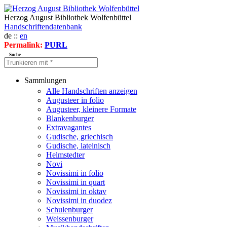
Herzog August Bibliothek Wolfenbüttel
Handschriftendatenbank
de ::
en
Permalink:
PURL
Suche
Sammlungen
Alle Handschriften anzeigen
Augusteer in folio
Augusteer, kleinere Formate
Blankenburger
Extravagantes
Gudische, griechisch
Gudische, lateinisch
Helmstedter
Novi
Novissimi in folio
Novissimi in quart
Novissimi in oktav
Novissimi in duodez
Schulenburger
Weissenburger