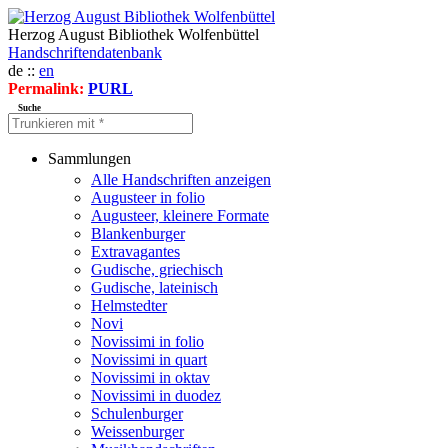
Herzog August Bibliothek Wolfenbüttel
Handschriftendatenbank
de ::
en
Permalink:
PURL
Suche
Sammlungen
Alle Handschriften anzeigen
Augusteer in folio
Augusteer, kleinere Formate
Blankenburger
Extravagantes
Gudische, griechisch
Gudische, lateinisch
Helmstedter
Novi
Novissimi in folio
Novissimi in quart
Novissimi in oktav
Novissimi in duodez
Schulenburger
Weissenburger