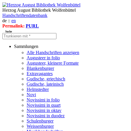
Herzog August Bibliothek Wolfenbüttel
Handschriftendatenbank
de ::
en
Permalink:
PURL
Suche
Sammlungen
Alle Handschriften anzeigen
Augusteer in folio
Augusteer, kleinere Formate
Blankenburger
Extravagantes
Gudische, griechisch
Gudische, lateinisch
Helmstedter
Novi
Novissimi in folio
Novissimi in quart
Novissimi in oktav
Novissimi in duodez
Schulenburger
Weissenburger