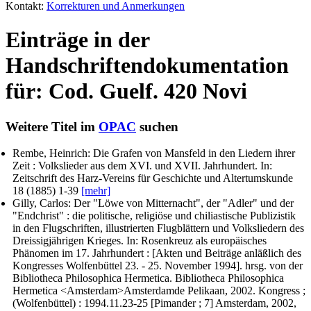
Kontakt:
Korrekturen und Anmerkungen
Einträge in der
Handschriftendokumentation
für: Cod. Guelf. 420 Novi
Weitere Titel im
OPAC
suchen
Rembe, Heinrich
: Die Grafen von Mansfeld in den Liedern ihrer
Zeit : Volkslieder aus dem XVI. und XVII. Jahrhundert. In:
Zeitschrift des Harz-Vereins für Geschichte und Altertumskunde
18 (1885) 1-39
[mehr]
Gilly, Carlos
: Der "Löwe von Mitternacht", der "Adler" und der
"Endchrist" : die politische, religiöse und chiliastische Publizistik
in den Flugschriften, illustrierten Flugblättern und Volksliedern des
Dreissigjährigen Krieges. In: Rosenkreuz als europäisches
Phänomen im 17. Jahrhundert : [Akten und Beiträge anläßlich des
Kongresses Wolfenbüttel 23. - 25. November 1994]. hrsg. von der
Bibliotheca Philosophica Hermetica. Bibliotheca Philosophica
Hermetica <Amsterdam>Amsterdamde Pelikaan, 2002. Kongress ;
(Wolfenbüttel) : 1994.11.23-25 [Pimander ; 7] Amsterdam, 2002,