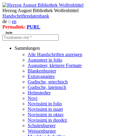
Herzog August Bibliothek Wolfenbüttel
Handschriftendatenbank
de ::
en
Permalink:
PURL
Suche
Sammlungen
Alle Handschriften anzeigen
Augusteer in folio
Augusteer, kleinere Formate
Blankenburger
Extravagantes
Gudische, griechisch
Gudische, lateinisch
Helmstedter
Novi
Novissimi in folio
Novissimi in quart
Novissimi in oktav
Novissimi in duodez
Schulenburger
Weissenburger