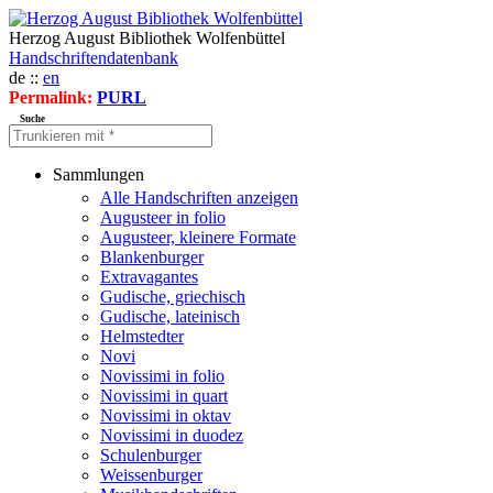
Herzog August Bibliothek Wolfenbüttel
Handschriftendatenbank
de ::
en
Permalink:
PURL
Suche
Sammlungen
Alle Handschriften anzeigen
Augusteer in folio
Augusteer, kleinere Formate
Blankenburger
Extravagantes
Gudische, griechisch
Gudische, lateinisch
Helmstedter
Novi
Novissimi in folio
Novissimi in quart
Novissimi in oktav
Novissimi in duodez
Schulenburger
Weissenburger