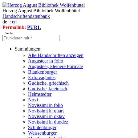
Herzog August Bibliothek Wolfenbüttel
Handschriftendatenbank
de ::
en
Permalink:
PURL
Suche
Sammlungen
Alle Handschriften anzeigen
Augusteer in folio
Augusteer, kleinere Formate
Blankenburger
Extravagantes
Gudische, griechisch
Gudische, lateinisch
Helmstedter
Novi
Novissimi in folio
Novissimi in quart
Novissimi in oktav
Novissimi in duodez
Schulenburger
Weissenburger