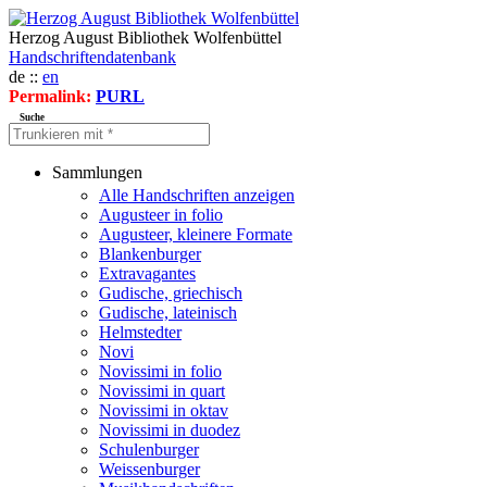
Herzog August Bibliothek Wolfenbüttel
Handschriftendatenbank
de ::
en
Permalink:
PURL
Suche
Sammlungen
Alle Handschriften anzeigen
Augusteer in folio
Augusteer, kleinere Formate
Blankenburger
Extravagantes
Gudische, griechisch
Gudische, lateinisch
Helmstedter
Novi
Novissimi in folio
Novissimi in quart
Novissimi in oktav
Novissimi in duodez
Schulenburger
Weissenburger