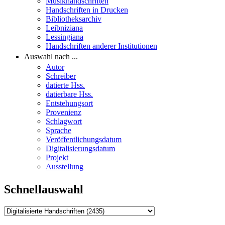
Musikhandschriften
Handschriften in Drucken
Bibliotheksarchiv
Leibniziana
Lessingiana
Handschriften anderer Institutionen
Auswahl nach ...
Autor
Schreiber
datierte Hss.
datierbare Hss.
Entstehungsort
Provenienz
Schlagwort
Sprache
Veröffentlichungsdatum
Digitalisierungsdatum
Projekt
Ausstellung
Schnellauswahl