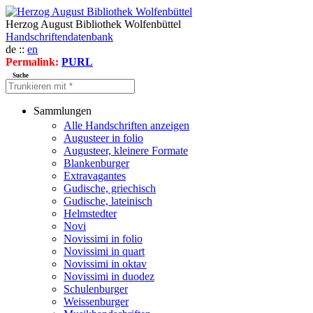
Herzog August Bibliothek Wolfenbüttel
Handschriftendatenbank
de ::
en
Permalink:
PURL
Suche
Sammlungen
Alle Handschriften anzeigen
Augusteer in folio
Augusteer, kleinere Formate
Blankenburger
Extravagantes
Gudische, griechisch
Gudische, lateinisch
Helmstedter
Novi
Novissimi in folio
Novissimi in quart
Novissimi in oktav
Novissimi in duodez
Schulenburger
Weissenburger