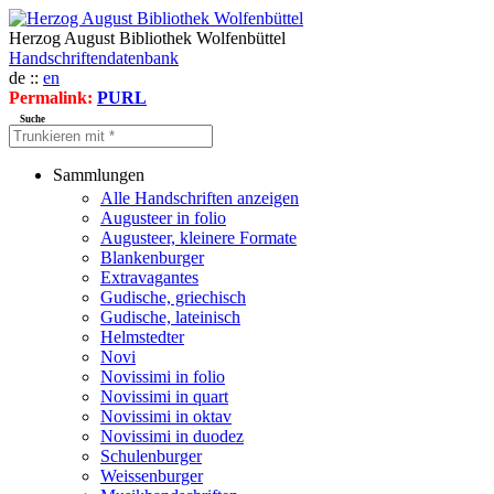
Herzog August Bibliothek Wolfenbüttel
Handschriftendatenbank
de ::
en
Permalink:
PURL
Suche
Sammlungen
Alle Handschriften anzeigen
Augusteer in folio
Augusteer, kleinere Formate
Blankenburger
Extravagantes
Gudische, griechisch
Gudische, lateinisch
Helmstedter
Novi
Novissimi in folio
Novissimi in quart
Novissimi in oktav
Novissimi in duodez
Schulenburger
Weissenburger