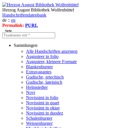
Herzog August Bibliothek Wolfenbüttel
Handschriftendatenbank
de ::
en
Permalink:
PURL
Suche
Sammlungen
Alle Handschriften anzeigen
Augusteer in folio
Augusteer, kleinere Formate
Blankenburger
Extravagantes
Gudische, griechisch
Gudische, lateinisch
Helmstedter
Novi
Novissimi in folio
Novissimi in quart
Novissimi in oktav
Novissimi in duodez
Schulenburger
Weissenburger