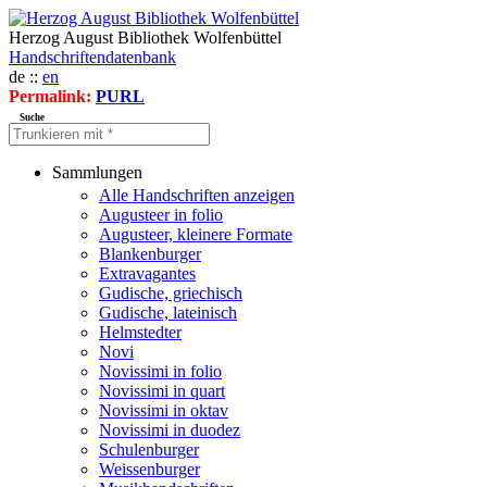
Herzog August Bibliothek Wolfenbüttel
Handschriftendatenbank
de ::
en
Permalink:
PURL
Suche
Sammlungen
Alle Handschriften anzeigen
Augusteer in folio
Augusteer, kleinere Formate
Blankenburger
Extravagantes
Gudische, griechisch
Gudische, lateinisch
Helmstedter
Novi
Novissimi in folio
Novissimi in quart
Novissimi in oktav
Novissimi in duodez
Schulenburger
Weissenburger