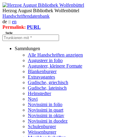
Herzog August Bibliothek Wolfenbüttel
Handschriftendatenbank
de ::
en
Permalink:
PURL
Suche
Sammlungen
Alle Handschriften anzeigen
Augusteer in folio
Augusteer, kleinere Formate
Blankenburger
Extravagantes
Gudische, griechisch
Gudische, lateinisch
Helmstedter
Novi
Novissimi in folio
Novissimi in quart
Novissimi in oktav
Novissimi in duodez
Schulenburger
Weissenburger